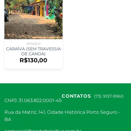
PASSEIO
CARAÍVA (SEM TRAVESSIA
DE CANOA)
R$
130,00
CONTATOS
(73) 9157-9960
CNPJ: 31.063.822.0001-45
Rua da Matriz, 141, Cidade Histórica Porto Seguro -
BA